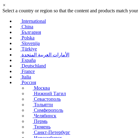
×
Select a country or region so that the content and products match your
International
China
България
Polska
Slovenija
Türkiye
الأمارات العربية المتحدة
España
Deutschland
France
Italia
Россия
Москва
Нижний Тагил
Севастополь
Тольятти
Симферополь
Челябинск
Пермь
Тюмень
Санкт-Петербург
Новосибирск