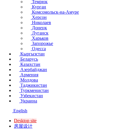
Темрюк
Курган
Комсомольск-на-Амуре
Херсон
Николаев
Донецк
Луганск
Харьков
Запорожье
Одесса
Кыргызстан
Беларусь
Казахстан
Азербайджан
Армения
Молдова
Таджикистан
Туркменистан
Узбекистан
Украина
English
Desktop site
房屋设计