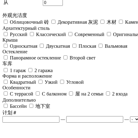
从
外观光洁度
Облицовочный 砖
Декоративная 灰泥
木材
Камен
Архитектурный стиль
Русский
Классический
Современный
Оригиналь
Крыша
Односкатная
Двускатная
Плоская
Вальмовая
Остекление
Панорамное остекление
Второй свет
车库
1 гараж
2 гаража
Форма и расположение
Квадратный
Узкий
Угловой
Особенности
С террасой
С балконом
屋 на 2 семьи
2 входа
Дополнительно
Бассейн
地下室
计划＃
—
—