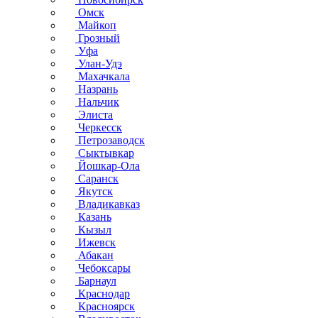
Омск
Майкоп
Грозный
Уфа
Улан-Удэ
Махачкала
Назрань
Нальчик
Элиста
Черкесск
Петрозаводск
Сыктывкар
Йошкар-Ола
Саранск
Якутск
Владикавказ
Казань
Кызыл
Ижевск
Абакан
Чебоксары
Барнаул
Краснодар
Красноярск