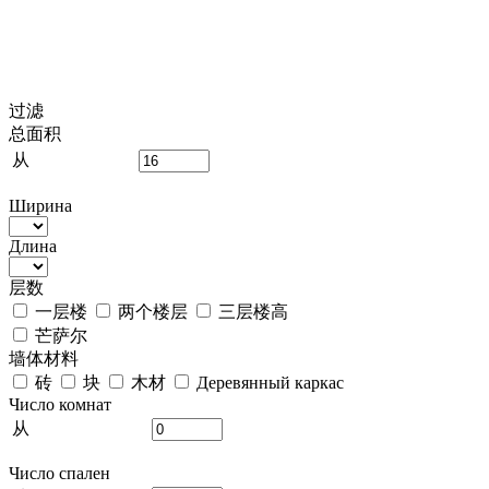
过滤
总面积
从
Ширина
Длина
层数
一层楼
两个楼层
三层楼高
芒萨尔
墙体材料
砖
块
木材
Деревянный каркас
Число комнат
从
Число спален