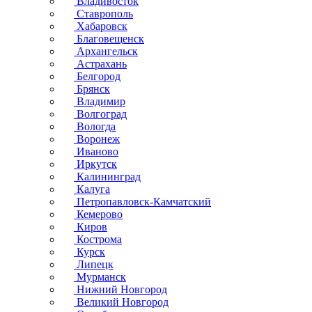
Владивосток
Ставрополь
Хабаровск
Благовещенск
Архангельск
Астрахань
Белгород
Брянск
Владимир
Волгоград
Вологда
Воронеж
Иваново
Иркутск
Калининград
Калуга
Петропавловск-Камчатский
Кемерово
Киров
Кострома
Курск
Липецк
Мурманск
Нижний Новгород
Великий Новгород