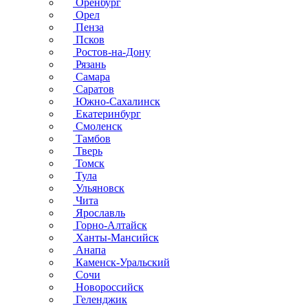
Оренбург
Орел
Пенза
Псков
Ростов-на-Дону
Рязань
Самара
Саратов
Южно-Сахалинск
Екатеринбург
Смоленск
Тамбов
Тверь
Томск
Тула
Ульяновск
Чита
Ярославль
Горно-Алтайск
Ханты-Мансийск
Анапа
Каменск-Уральский
Сочи
Новороссийск
Геленджик