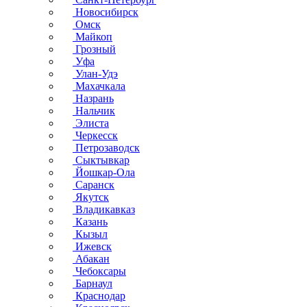
Новосибирск
Омск
Майкоп
Грозный
Уфа
Улан-Удэ
Махачкала
Назрань
Нальчик
Элиста
Черкесск
Петрозаводск
Сыктывкар
Йошкар-Ола
Саранск
Якутск
Владикавказ
Казань
Кызыл
Ижевск
Абакан
Чебоксары
Барнаул
Краснодар