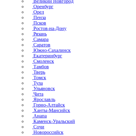
Великий Новгород
Оренбург
Орел
Пенза
Псков
Ростов-на-Дону
Рязань
Самара
Саратов
Южно-Сахалинск
Екатеринбург
Смоленск
Тамбов
Тверь
Томск
Тула
Ульяновск
Чита
Ярославль
Горно-Алтайск
Ханты-Мансийск
Анапа
Каменск-Уральский
Сочи
Новороссийск