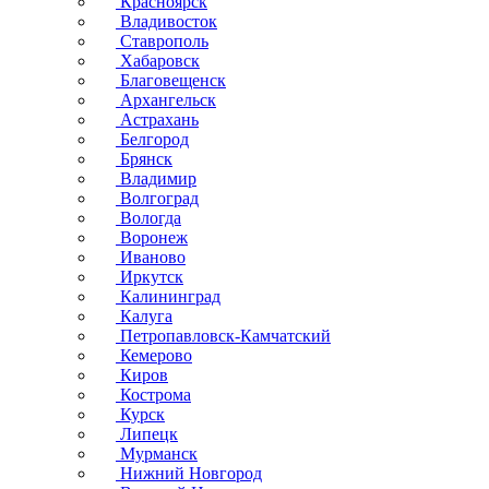
Красноярск
Владивосток
Ставрополь
Хабаровск
Благовещенск
Архангельск
Астрахань
Белгород
Брянск
Владимир
Волгоград
Вологда
Воронеж
Иваново
Иркутск
Калининград
Калуга
Петропавловск-Камчатский
Кемерово
Киров
Кострома
Курск
Липецк
Мурманск
Нижний Новгород