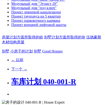
Модульный дом "Эгоист 20"
Модульный дом "под ключ"
Проект ливневой канализации
Проект таунхауса на 5 квартир
Проект парковочного кармана
Проект внешней лифтовой шахты
房屋计划方面所取得的砖
别墅计划方面所取得的块
伍德豪斯
木材结构房屋
别墅
小房子的计划
别墅
Good Houses
← 以前
下一个 →
车库计划 040-001-R