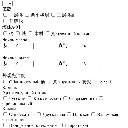
层数
一层楼
两个楼层
三层楼高
芒萨尔
墙体材料
砖
块
木材
Деревянный каркас
Число комнат
从
直到
Число спален
从
直到
外观光洁度
Облицовочный 砖
Декоративная 灰泥
木材
Камень
Архитектурный стиль
Русский
Классический
Современный
Оригинальный
Крыша
Односкатная
Двускатная
Плоская
Вальмовая
Остекление
Панорамное остекление
Второй свет