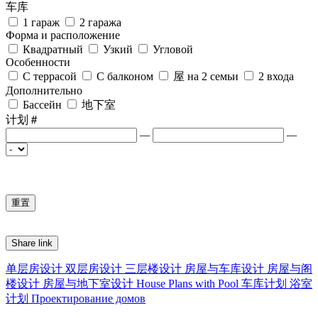
车库
1 гараж
2 гаража
Форма и расположение
Квадратный
Узкий
Угловой
Особенности
С террасой
С балконом
屋 на 2 семьи
2 входа
Дополнительно
Бассейн
地下室
计划＃
—
—
Share link
单层房设计
双层房设计
三层楼设计
房屋与车库设计
房屋与阁
楼设计
房屋与地下室设计
House Plans with Pool
车库计划
浴室
计划
Проектирование домов