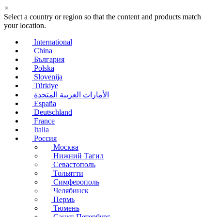
×
Select a country or region so that the content and products match
your location.
International
China
България
Polska
Slovenija
Türkiye
الأمارات العربية المتحدة
España
Deutschland
France
Italia
Россия
Москва
Нижний Тагил
Севастополь
Тольятти
Симферополь
Челябинск
Пермь
Тюмень
Санкт-Петербург