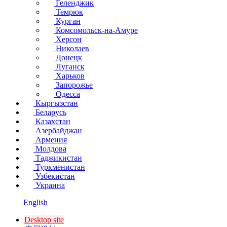
Геленджик
Темрюк
Курган
Комсомольск-на-Амуре
Херсон
Николаев
Донецк
Луганск
Харьков
Запорожье
Одесса
Кыргызстан
Беларусь
Казахстан
Азербайджан
Армения
Молдова
Таджикистан
Туркменистан
Узбекистан
Украина
English
Desktop site