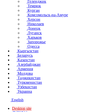
Геленджик
Темрюк
Курган
Комсомольск-на-Амуре
Херсон
Николаев
Донецк
Луганск
Харьков
Запорожье
Одесса
Кыргызстан
Беларусь
Казахстан
Азербайджан
Армения
Молдова
Таджикистан
Туркменистан
Узбекистан
Украина
English
Desktop site