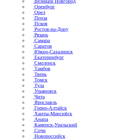
Великий Новгород
Оренбург
Орел
Пенза
Псков
Ростов-на-Дону
Рязань
Самара
Саратов
Южно-Сахалинск
Екатеринбург
Смоленск
Тамбов
Тверь
Томск
Тула
Ульяновск
Чита
Ярославль
Горно-Алтайск
Ханты-Мансийск
Анапа
Каменск-Уральский
Сочи
Новороссийск