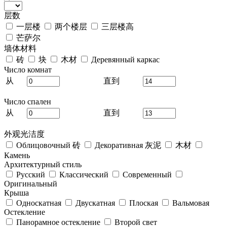
层数
一层楼
两个楼层
三层楼高
芒萨尔
墙体材料
砖
块
木材
Деревянный каркас
Число комнат
从
直到
Число спален
从
直到
外观光洁度
Облицовочный 砖
Декоративная 灰泥
木材
Камень
Архитектурный стиль
Русский
Классический
Современный
Оригинальный
Крыша
Односкатная
Двускатная
Плоская
Вальмовая
Остекление
Панорамное остекление
Второй свет