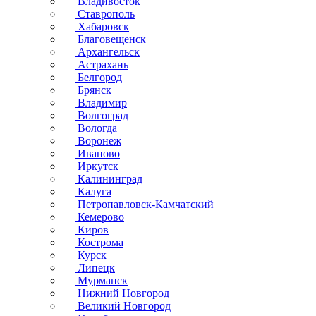
Владивосток
Ставрополь
Хабаровск
Благовещенск
Архангельск
Астрахань
Белгород
Брянск
Владимир
Волгоград
Вологда
Воронеж
Иваново
Иркутск
Калининград
Калуга
Петропавловск-Камчатский
Кемерово
Киров
Кострома
Курск
Липецк
Мурманск
Нижний Новгород
Великий Новгород