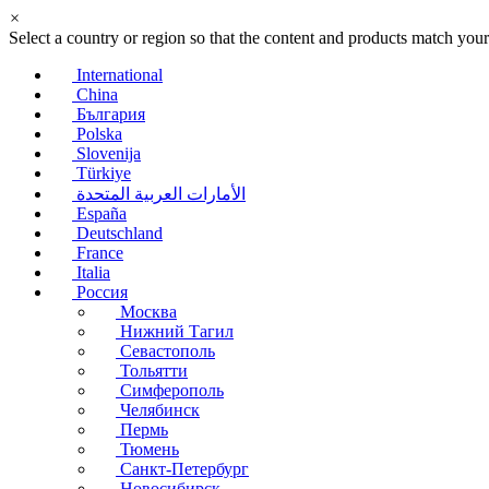
×
Select a country or region so that the content and products match your
International
China
България
Polska
Slovenija
Türkiye
الأمارات العربية المتحدة
España
Deutschland
France
Italia
Россия
Москва
Нижний Тагил
Севастополь
Тольятти
Симферополь
Челябинск
Пермь
Тюмень
Санкт-Петербург
Новосибирск