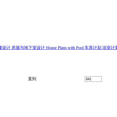
楼设计
房屋与地下室设计
House Plans with Pool
车库计划
浴室计
直到