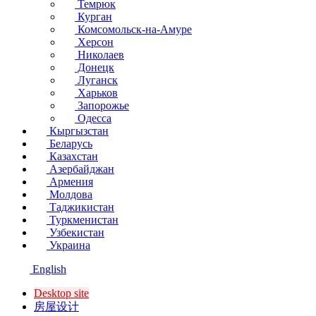
Темрюк
Курган
Комсомольск-на-Амуре
Херсон
Николаев
Донецк
Луганск
Харьков
Запорожье
Одесса
Кыргызстан
Беларусь
Казахстан
Азербайджан
Армения
Молдова
Таджикистан
Туркменистан
Узбекистан
Украина
English
Desktop site
房屋设计