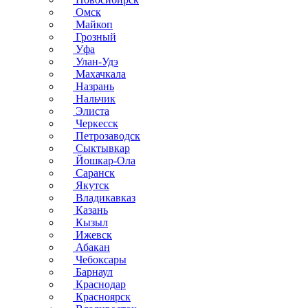
Омск
Майкоп
Грозный
Уфа
Улан-Удэ
Махачкала
Назрань
Нальчик
Элиста
Черкесск
Петрозаводск
Сыктывкар
Йошкар-Ола
Саранск
Якутск
Владикавказ
Казань
Кызыл
Ижевск
Абакан
Чебоксары
Барнаул
Краснодар
Красноярск