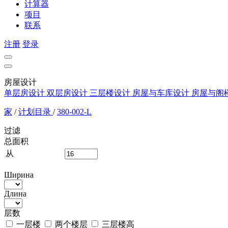
计算器
项目
联系
注册
登录
房屋设计
单层房设计
双层房设计
三层楼设计
房屋与车库设计
房屋与阁
家
/
计划目录
/
380-002-L
过滤
总面积
从
Ширина
Длина
层数
一层楼
两个楼层
三层楼高