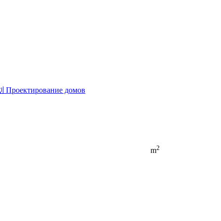
划
Проектирование домов
2
m