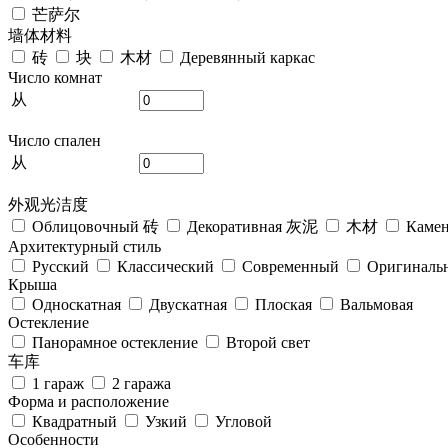
芒萨尔
墙体材料
砖
块
木材
Деревянный каркас
Число комнат
从
Число спален
从
外观光洁度
Облицовочный 砖
Декоративная 灰泥
木材
Камен
Архитектурный стиль
Русский
Классический
Современный
Оригиналь
Крыша
Односкатная
Двускатная
Плоская
Вальмовая
Остекление
Панорамное остекление
Второй свет
车库
1 гараж
2 гаража
Форма и расположение
Квадратный
Узкий
Угловой
Особенности