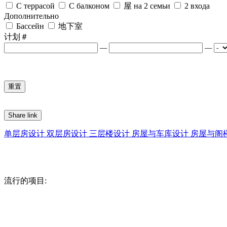
С террасой
С балконом
屋 на 2 семьи
2 входа
Дополнительно
Бассейн
地下室
计划＃
—
—
Share link
单层房设计
双层房设计
三层楼设计
房屋与车库设计
房屋与阁
流行的项目: