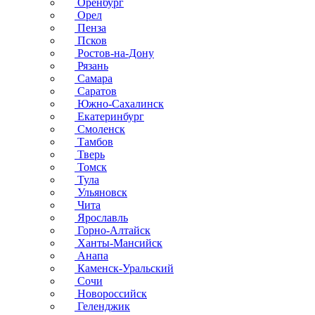
Оренбург
Орел
Пенза
Псков
Ростов-на-Дону
Рязань
Самара
Саратов
Южно-Сахалинск
Екатеринбург
Смоленск
Тамбов
Тверь
Томск
Тула
Ульяновск
Чита
Ярославль
Горно-Алтайск
Ханты-Мансийск
Анапа
Каменск-Уральский
Сочи
Новороссийск
Геленджик