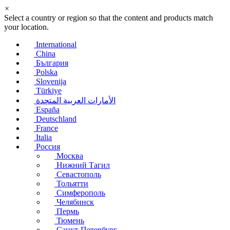
×
Select a country or region so that the content and products match
your location.
International
China
България
Polska
Slovenija
Türkiye
الأمارات العربية المتحدة
España
Deutschland
France
Italia
Россия
Москва
Нижний Тагил
Севастополь
Тольятти
Симферополь
Челябинск
Пермь
Тюмень
Санкт-Петербург