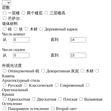
层数
一层楼
两个楼层
三层楼高
芒萨尔
墙体材料
砖
块
木材
Деревянный каркас
Число комнат
从
直到
Число спален
从
直到
外观光洁度
Облицовочный 砖
Декоративная 灰泥
木材
Камень
Архитектурный стиль
Русский
Классический
Современный
Оригинальный
Крыша
Односкатная
Двускатная
Плоская
Вальмовая
Остекление
Панорамное остекление
Второй свет