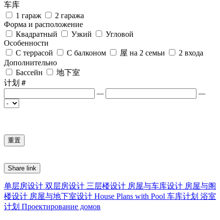
车库
1 гараж
2 гаража
Форма и расположение
Квадратный
Узкий
Угловой
Особенности
С террасой
С балконом
屋 на 2 семьи
2 входа
Дополнительно
Бассейн
地下室
计划＃
—
—
Share link
单层房设计
双层房设计
三层楼设计
房屋与车库设计
房屋与阁
楼设计
房屋与地下室设计
House Plans with Pool
车库计划
浴室
计划
Проектирование домов