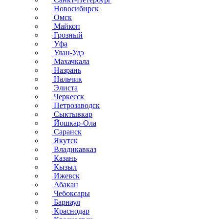
Новосибирск
Омск
Майкоп
Грозный
Уфа
Улан-Удэ
Махачкала
Назрань
Нальчик
Элиста
Черкесск
Петрозаводск
Сыктывкар
Йошкар-Ола
Саранск
Якутск
Владикавказ
Казань
Кызыл
Ижевск
Абакан
Чебоксары
Барнаул
Краснодар