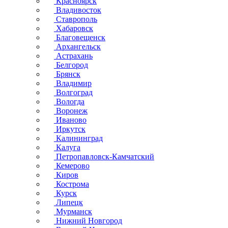
Красноярск
Владивосток
Ставрополь
Хабаровск
Благовещенск
Архангельск
Астрахань
Белгород
Брянск
Владимир
Волгоград
Вологда
Воронеж
Иваново
Иркутск
Калининград
Калуга
Петропавловск-Камчатский
Кемерово
Киров
Кострома
Курск
Липецк
Мурманск
Нижний Новгород