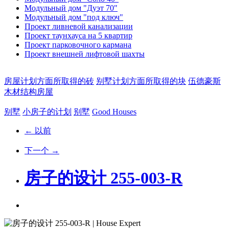
Модульный дом "Дуэт 70"
Модульный дом "под ключ"
Проект ливневой канализации
Проект таунхауса на 5 квартир
Проект парковочного кармана
Проект внешней лифтовой шахты
房屋计划方面所取得的砖
别墅计划方面所取得的块
伍德豪斯
木材结构房屋
别墅
小房子的计划
别墅
Good Houses
← 以前
下一个 →
房子的设计 255-003-R