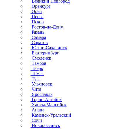
Великий Новгород
Оренбург
Орел
Пенза
Псков
Ростов-на-Дону
Рязань
Самара
Саратов
Южно-Сахалинск
Екатеринбург
Смоленск
Тамбов
Тверь
Томск
Тула
Ульяновск
Чита
Ярославль
Горно-Алтайск
Ханты-Мансийск
Анапа
Каменск-Уральский
Сочи
Новороссийск