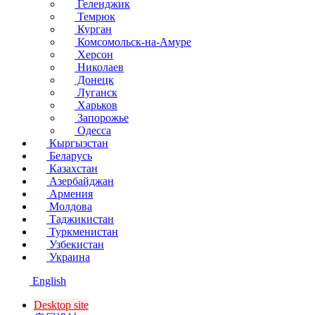
Геленджик
Темрюк
Курган
Комсомольск-на-Амуре
Херсон
Николаев
Донецк
Луганск
Харьков
Запорожье
Одесса
Кыргызстан
Беларусь
Казахстан
Азербайджан
Армения
Молдова
Таджикистан
Туркменистан
Узбекистан
Украина
English
Desktop site