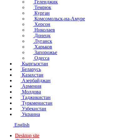
Геленджик
Темрюк
Курган
Комсомольск-на-Амуре
Херсон
Николаев
Донецк
Луганск
Харьков
Запорожье
Одесса
Кыргызстан
Беларусь
Казахстан
Азербайджан
Армения
Молдова
Таджикистан
Туркменистан
Узбекистан
Украина
English
Desktop site