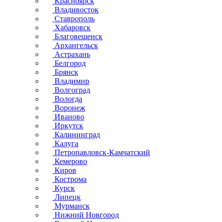
Красноярск
Владивосток
Ставрополь
Хабаровск
Благовещенск
Архангельск
Астрахань
Белгород
Брянск
Владимир
Волгоград
Вологда
Воронеж
Иваново
Иркутск
Калининград
Калуга
Петропавловск-Камчатский
Кемерово
Киров
Кострома
Курск
Липецк
Мурманск
Нижний Новгород