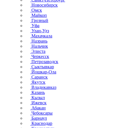
Новосибирск
Омск
Майкоп
Грозный
Уфа
Улан-Удэ
Махачкала
Назрань
Нальчик
Элиста
Черкесск
Петрозаводск
Сыктывкар
Йошкар-Ола
Саранск
Якутск
Владикавказ
Казань
Кызыл
Ижевск
Абакан
Чебоксары
Барнаул
Краснодар