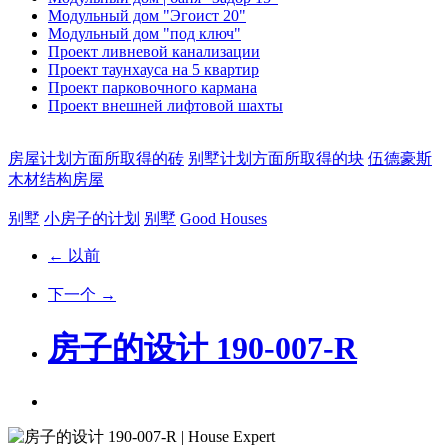
Модульный дом "Эгоист 20"
Модульный дом "под ключ"
Проект ливневой канализации
Проект таунхауса на 5 квартир
Проект парковочного кармана
Проект внешней лифтовой шахты
房屋计划方面所取得的砖
别墅计划方面所取得的块
伍德豪斯
木材结构房屋
别墅
小房子的计划
别墅
Good Houses
← 以前
下一个 →
房子的设计 190-007-R