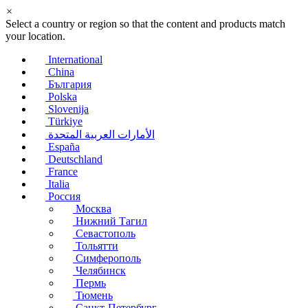
×
Select a country or region so that the content and products match
your location.
International
China
България
Polska
Slovenija
Türkiye
الأمارات العربية المتحدة
España
Deutschland
France
Italia
Россия
Москва
Нижний Тагил
Севастополь
Тольятти
Симферополь
Челябинск
Пермь
Тюмень
Санкт-Петербург