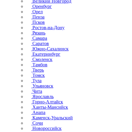
Великий Новгород
Оренбург
Орел
Пенза
Псков
Ростов-на-Дону
Рязань
Самара
Саратов
Южно-Сахалинск
Екатеринбург
Смоленск
Тамбов
Тверь
Томск
Тула
Ульяновск
Чита
Ярославль
Горно-Алтайск
Ханты-Мансийск
Анапа
Каменск-Уральский
Сочи
Новороссийск