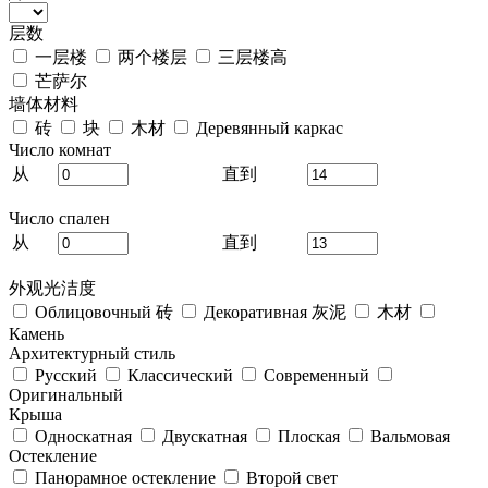
层数
一层楼
两个楼层
三层楼高
芒萨尔
墙体材料
砖
块
木材
Деревянный каркас
Число комнат
从
直到
Число спален
从
直到
外观光洁度
Облицовочный 砖
Декоративная 灰泥
木材
Камень
Архитектурный стиль
Русский
Классический
Современный
Оригинальный
Крыша
Односкатная
Двускатная
Плоская
Вальмовая
Остекление
Панорамное остекление
Второй свет