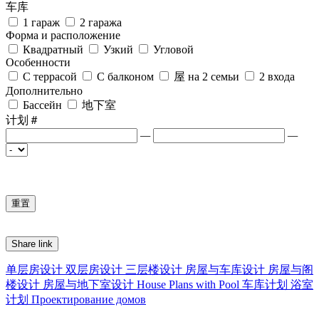
车库
1 гараж
2 гаража
Форма и расположение
Квадратный
Узкий
Угловой
Особенности
С террасой
С балконом
屋 на 2 семьи
2 входа
Дополнительно
Бассейн
地下室
计划＃
—
—
Share link
单层房设计
双层房设计
三层楼设计
房屋与车库设计
房屋与阁
楼设计
房屋与地下室设计
House Plans with Pool
车库计划
浴室
计划
Проектирование домов