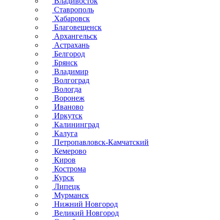
Владивосток
Ставрополь
Хабаровск
Благовещенск
Архангельск
Астрахань
Белгород
Брянск
Владимир
Волгоград
Вологда
Воронеж
Иваново
Иркутск
Калининград
Калуга
Петропавловск-Камчатский
Кемерово
Киров
Кострома
Курск
Липецк
Мурманск
Нижний Новгород
Великий Новгород