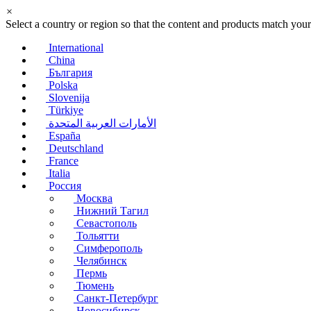
×
Select a country or region so that the content and products match your
International
China
България
Polska
Slovenija
Türkiye
الأمارات العربية المتحدة
España
Deutschland
France
Italia
Россия
Москва
Нижний Тагил
Севастополь
Тольятти
Симферополь
Челябинск
Пермь
Тюмень
Санкт-Петербург
Новосибирск