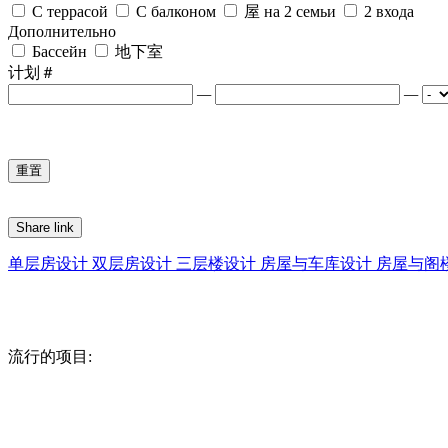
С террасой
С балконом
屋 на 2 семьи
2 входа
Дополнительно
Бассейн
地下室
计划＃
—
—
Share link
单层房设计
双层房设计
三层楼设计
房屋与车库设计
房屋与阁
流行的项目: