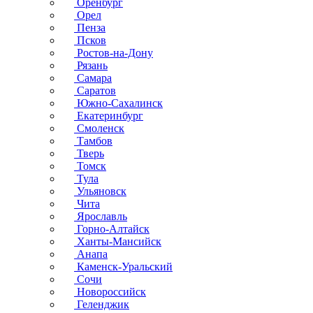
Оренбург
Орел
Пенза
Псков
Ростов-на-Дону
Рязань
Самара
Саратов
Южно-Сахалинск
Екатеринбург
Смоленск
Тамбов
Тверь
Томск
Тула
Ульяновск
Чита
Ярославль
Горно-Алтайск
Ханты-Мансийск
Анапа
Каменск-Уральский
Сочи
Новороссийск
Геленджик