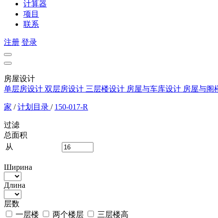
计算器
项目
联系
注册
登录
房屋设计
单层房设计
双层房设计
三层楼设计
房屋与车库设计
房屋与阁
家
/
计划目录
/
150-017-R
过滤
总面积
从
Ширина
Длина
层数
一层楼
两个楼层
三层楼高