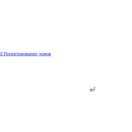
划
Проектирование домов
2
m