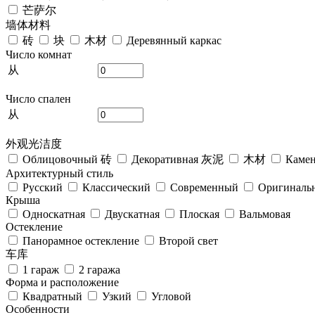
芒萨尔
墙体材料
砖
块
木材
Деревянный каркас
Число комнат
从
Число спален
从
外观光洁度
Облицовочный 砖
Декоративная 灰泥
木材
Камен
Архитектурный стиль
Русский
Классический
Современный
Оригиналь
Крыша
Односкатная
Двускатная
Плоская
Вальмовая
Остекление
Панорамное остекление
Второй свет
车库
1 гараж
2 гаража
Форма и расположение
Квадратный
Узкий
Угловой
Особенности