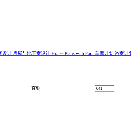
楼设计
房屋与地下室设计
House Plans with Pool
车库计划
浴室计
直到