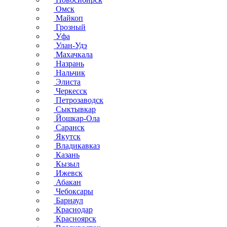
Омск
Майкоп
Грозный
Уфа
Улан-Удэ
Махачкала
Назрань
Нальчик
Элиста
Черкесск
Петрозаводск
Сыктывкар
Йошкар-Ола
Саранск
Якутск
Владикавказ
Казань
Кызыл
Ижевск
Абакан
Чебоксары
Барнаул
Краснодар
Красноярск