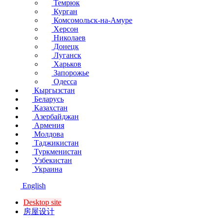
Темрюк
Курган
Комсомольск-на-Амуре
Херсон
Николаев
Донецк
Луганск
Харьков
Запорожье
Одесса
Кыргызстан
Беларусь
Казахстан
Азербайджан
Армения
Молдова
Таджикистан
Туркменистан
Узбекистан
Украина
English
Desktop site
房屋设计