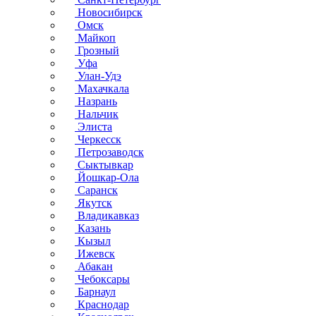
Новосибирск
Омск
Майкоп
Грозный
Уфа
Улан-Удэ
Махачкала
Назрань
Нальчик
Элиста
Черкесск
Петрозаводск
Сыктывкар
Йошкар-Ола
Саранск
Якутск
Владикавказ
Казань
Кызыл
Ижевск
Абакан
Чебоксары
Барнаул
Краснодар