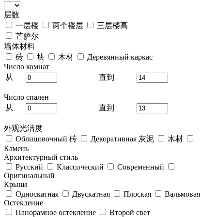
层数
一层楼
两个楼层
三层楼高
芒萨尔
墙体材料
砖
块
木材
Деревянный каркас
Число комнат
从
直到
Число спален
从
直到
外观光洁度
Облицовочный 砖
Декоративная 灰泥
木材
Камень
Архитектурный стиль
Русский
Классический
Современный
Оригинальный
Крыша
Односкатная
Двускатная
Плоская
Вальмовая
Остекление
Панорамное остекление
Второй свет