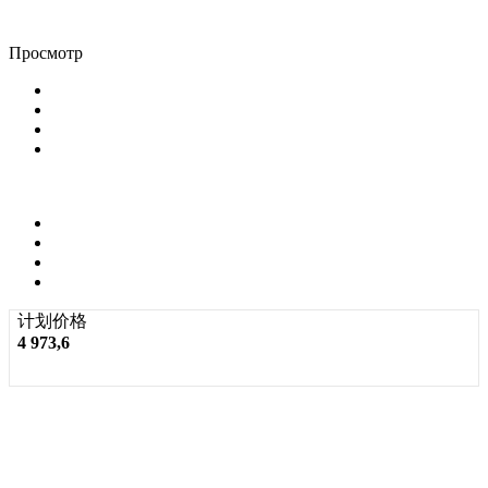
Просмотр
计划价格
4 973,6