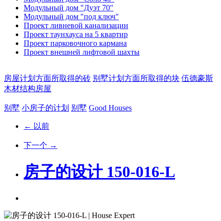
Модульный дом "Дуэт 70"
Модульный дом "под ключ"
Проект ливневой канализации
Проект таунхауса на 5 квартир
Проект парковочного кармана
Проект внешней лифтовой шахты
房屋计划方面所取得的砖
别墅计划方面所取得的块
伍德豪斯
木材结构房屋
别墅
小房子的计划
别墅
Good Houses
← 以前
下一个 →
房子的设计 150-016-L