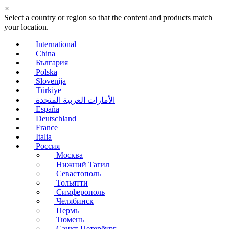
×
Select a country or region so that the content and products match
your location.
International
China
България
Polska
Slovenija
Türkiye
الأمارات العربية المتحدة
España
Deutschland
France
Italia
Россия
Москва
Нижний Тагил
Севастополь
Тольятти
Симферополь
Челябинск
Пермь
Тюмень
Санкт-Петербург