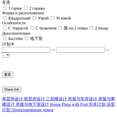
车库
1 гараж
2 гаража
Форма и расположение
Квадратный
Узкий
Угловой
Особенности
С террасой
С балконом
屋 на 2 семьи
2 входа
Дополнительно
Бассейн
地下室
计划＃
—
—
Share link
单层房设计
双层房设计
三层楼设计
房屋与车库设计
房屋与阁
楼设计
房屋与地下室设计
House Plans with Pool
车库计划
浴室
计划
Проектирование домов