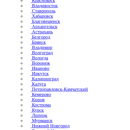
Красноярск
Владивосток
Ставрополь
Хабаровск
Благовещенск
Архангельск
Астрахань
Белгород
Брянск
Владимир
Волгоград
Вологда
Воронеж
Иваново
Иркутск
Калининград
Калуга
Петропавловск-Камчатский
Кемерово
Киров
Кострома
Курск
Липецк
Мурманск
Нижний Новгород