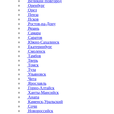
Великий Новгород
Оренбург
Орел
Пенза
Псков
Ростов-на-Дону
Рязань
Самара
Саратов
Южно-Сахалинск
Екатеринбург
Смоленск
Тамбов
Тверь
Томск
Тула
Ульяновск
Чита
Ярославль
Горно-Алтайск
Ханты-Мансийск
Анапа
Каменск-Уральский
Сочи
Новороссийск