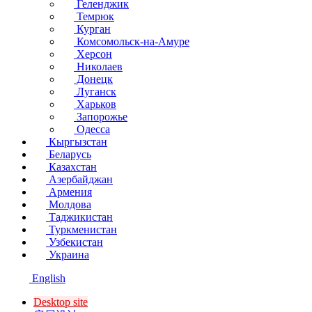
Геленджик
Темрюк
Курган
Комсомольск-на-Амуре
Херсон
Николаев
Донецк
Луганск
Харьков
Запорожье
Одесса
Кыргызстан
Беларусь
Казахстан
Азербайджан
Армения
Молдова
Таджикистан
Туркменистан
Узбекистан
Украина
English
Desktop site