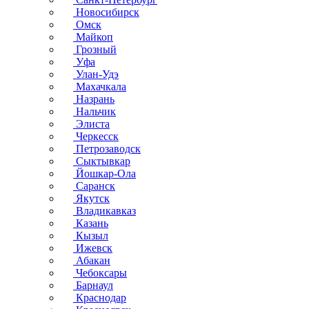
Новосибирск
Омск
Майкоп
Грозный
Уфа
Улан-Удэ
Махачкала
Назрань
Нальчик
Элиста
Черкесск
Петрозаводск
Сыктывкар
Йошкар-Ола
Саранск
Якутск
Владикавказ
Казань
Кызыл
Ижевск
Абакан
Чебоксары
Барнаул
Краснодар