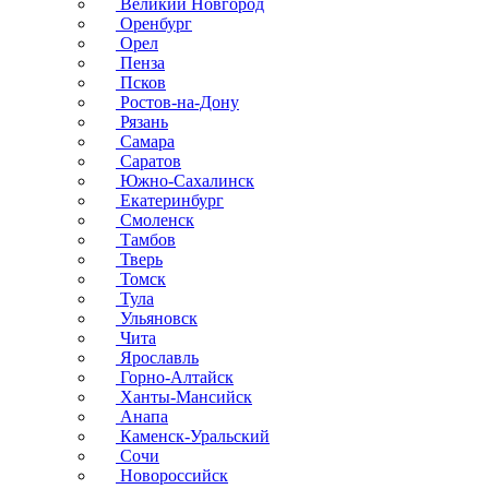
Великий Новгород
Оренбург
Орел
Пенза
Псков
Ростов-на-Дону
Рязань
Самара
Саратов
Южно-Сахалинск
Екатеринбург
Смоленск
Тамбов
Тверь
Томск
Тула
Ульяновск
Чита
Ярославль
Горно-Алтайск
Ханты-Мансийск
Анапа
Каменск-Уральский
Сочи
Новороссийск