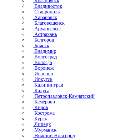
Красноярск
Владивосток
Ставрополь
Хабаровск
Благовещенск
Архангельск
Астрахань
Белгород
Брянск
Владимир
Волгоград
Вологда
Воронеж
Иваново
Иркутск
Калининград
Калуга
Петропавловск-Камчатский
Кемерово
Киров
Кострома
Курск
Липецк
Мурманск
Нижний Новгород