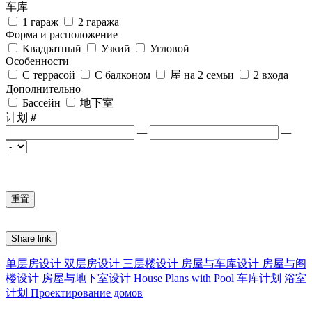
车库
1 гараж
2 гаража
Форма и расположение
Квадратный
Узкий
Угловой
Особенности
С террасой
С балконом
屋 на 2 семьи
2 входа
Дополнительно
Бассейн
地下室
计划＃
—
—
Share link
单层房设计
双层房设计
三层楼设计
房屋与车库设计
房屋与阁
楼设计
房屋与地下室设计
House Plans with Pool
车库计划
浴室
计划
Проектирование домов