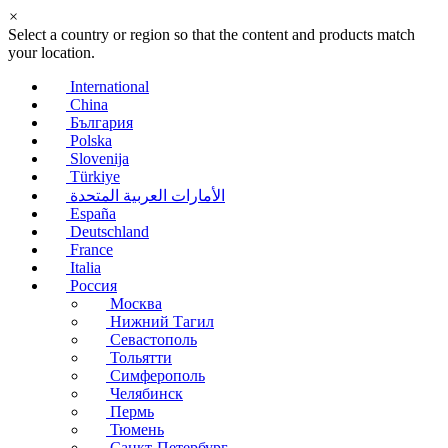
×
Select a country or region so that the content and products match
your location.
International
China
България
Polska
Slovenija
Türkiye
الأمارات العربية المتحدة
España
Deutschland
France
Italia
Россия
Москва
Нижний Тагил
Севастополь
Тольятти
Симферополь
Челябинск
Пермь
Тюмень
Санкт-Петербург