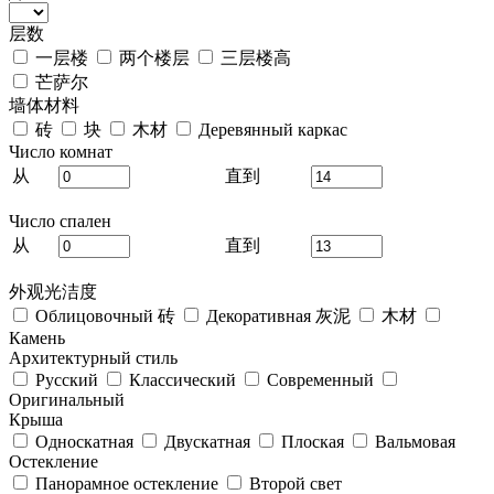
层数
一层楼
两个楼层
三层楼高
芒萨尔
墙体材料
砖
块
木材
Деревянный каркас
Число комнат
从
直到
Число спален
从
直到
外观光洁度
Облицовочный 砖
Декоративная 灰泥
木材
Камень
Архитектурный стиль
Русский
Классический
Современный
Оригинальный
Крыша
Односкатная
Двускатная
Плоская
Вальмовая
Остекление
Панорамное остекление
Второй свет