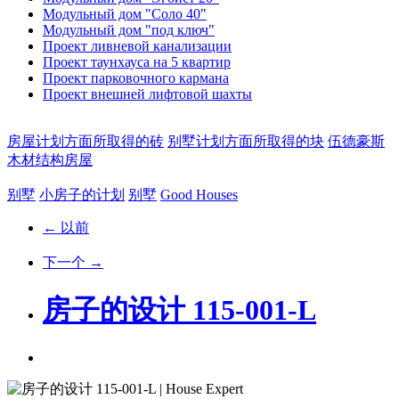
Модульный дом "Соло 40"
Модульный дом "под ключ"
Проект ливневой канализации
Проект таунхауса на 5 квартир
Проект парковочного кармана
Проект внешней лифтовой шахты
房屋计划方面所取得的砖
别墅计划方面所取得的块
伍德豪斯
木材结构房屋
别墅
小房子的计划
别墅
Good Houses
← 以前
下一个 →
房子的设计 115-001-L